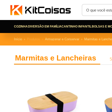
COZINHA
DIVERSÃO EM FAMÍLIA
CANTINHO INFANTIL
BOLSAS E MO
Início
Produtos
Armazenar e Conservar
Marmitas e Lanche
Marmitas e Lancheiras
5