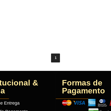
1
itucional &
Formas de
da
Pagamento
de Entrega