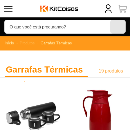
Início
Produtos
Garrafas Térmicas
Garrafas Térmicas
19 produtos
encontrados